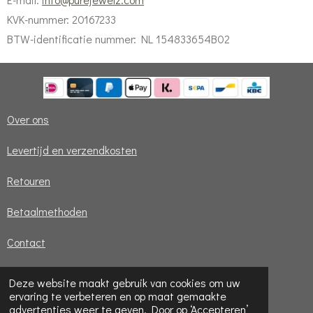
KVK-nummer: 20167233
BTW-identificatie nummer: NL 154833654B02
Over ons
Levertijd en verzendkosten
Retouren
Betaalmethoden
Contact
Deze website maakt gebruik van cookies om uw
© 2024 Pure Jewelz
ervaring te verbeteren en op maat gemaakte
advertenties weer te geven. Door op ‘Accepteren’