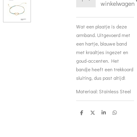
winkelwagen
Wat een plaatje is deze
armband. Uitgevoerd met
een hartje, blauwe band
met kraaltjes ingezet en
goud-accenten. Het
bandje heeft een trekkoord
sluiting, dus past altijd!
Materiaal: Stainless Steel
D
D
S
D
e
e
h
e
l
e
a
l
e
l
r
e
n
e
n