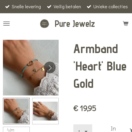
Snelle levering
Veilig betalen
Unieke collecties
Ga
direct
Pure Jewelz
naar
de
hoofdinhoud
Armband
'Heart' Blue
Gold
€ 19,95
In