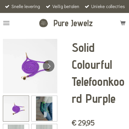
Snelle levering
Veilig betalen
Unieke collecties
Ga
direct
Pure Jewelz
naar
de
hoofdinhoud
Solid
Colourful
Telefoonkoo
rd Purple
€ 29,95