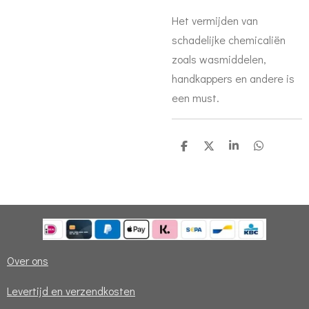
Het vermijden van
schadelijke chemicaliën
zoals wasmiddelen,
handkappers en andere is
een must.
D
D
S
D
e
e
h
e
l
e
a
l
e
l
r
e
n
e
n
Over ons
Levertijd en verzendkosten