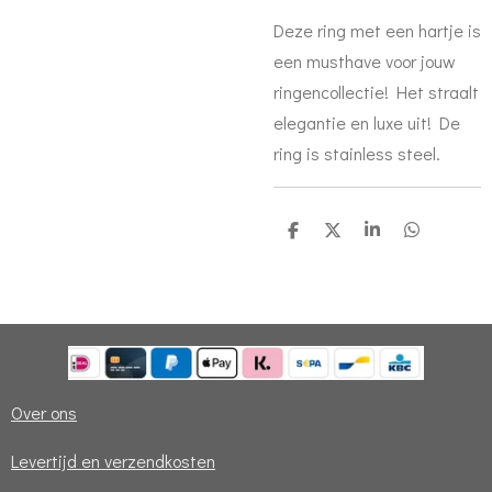
Deze ring met een hartje is
een musthave voor jouw
ringencollectie! Het straalt
elegantie en luxe uit! De
ring is stainless steel.
D
D
S
D
e
e
h
e
l
e
a
l
e
l
r
e
n
e
n
Over ons
Levertijd en verzendkosten