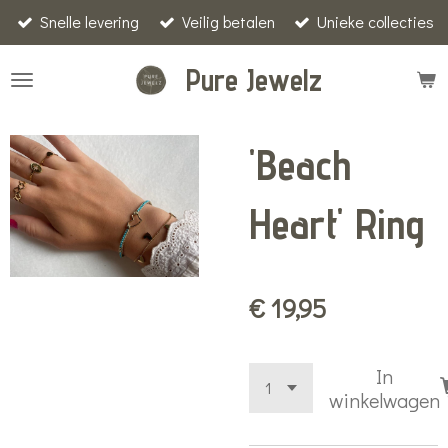
Snelle levering
Veilig betalen
Unieke collecties
Ga
direct
Pure Jewelz
naar
de
hoofdinhoud
'Beach
Heart' Ring
€ 19,95
In
winkelwagen