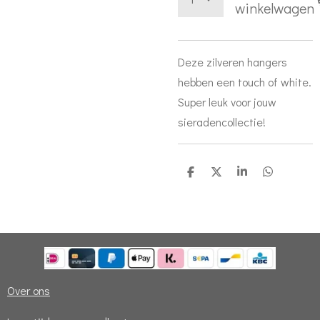
winkelwagen
Deze zilveren hangers
hebben een touch of white.
Super leuk voor jouw
sieradencollectie!
D
D
S
D
e
e
h
e
l
e
a
l
e
l
r
e
n
e
n
Over ons