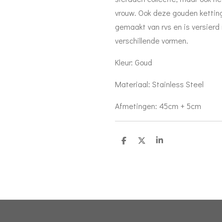
vrouw. Ook deze gouden ketting i
gemaakt van rvs en is versierd 
verschillende vormen.
Kleur:
Goud
Materiaal:
Stainless Steel
Afmetingen: 45cm + 5cm
D
D
S
e
e
h
l
e
a
e
l
r
n
e