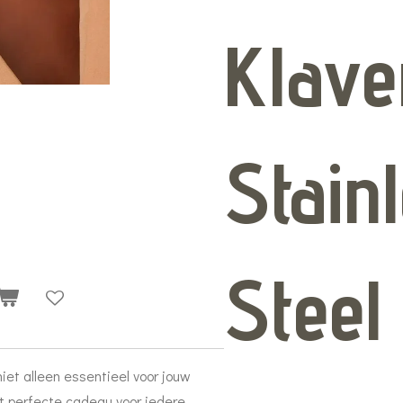
Klave
Stain
Steel
niet alleen essentieel voor jouw
et perfecte cadeau voor iedere