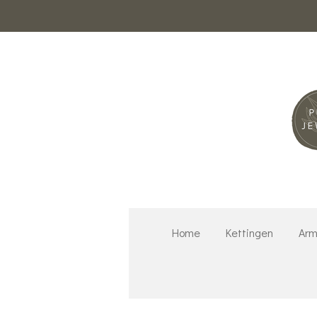
Ga
direct
naar
de
hoofdinhoud
Home
Kettingen
Arm