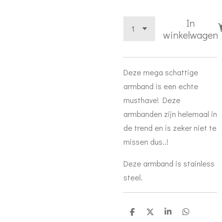
In
winkelwagen
Deze mega schattige
armband is een echte
musthave! Deze
armbanden zijn helemaal in
de trend en is zeker niet te
missen dus..!
Deze armband is stainless
steel.
D
D
S
D