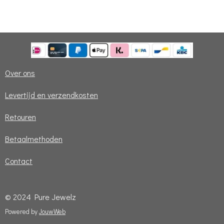
e
e
h
e
l
e
a
l
e
l
r
e
n
e
n
Over ons
Levertijd en verzendkosten
Retouren
Betaalmethoden
Contact
© 2024 Pure Jewelz
Powered by
JouwWeb