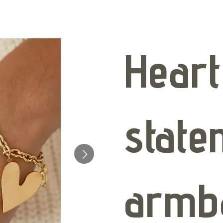
Heart
state
armb