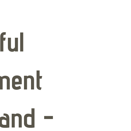
ful
ment
and -