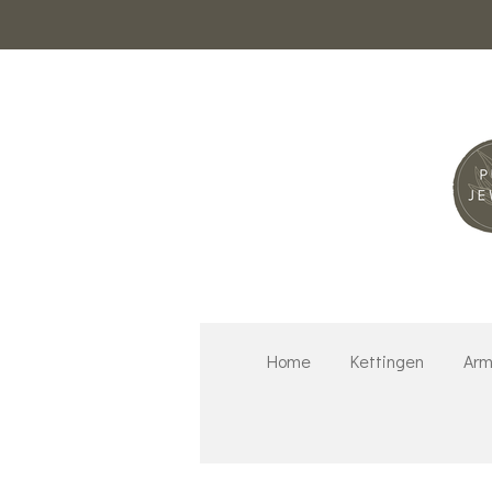
Ga
direct
naar
de
hoofdinhoud
Home
Kettingen
Arm