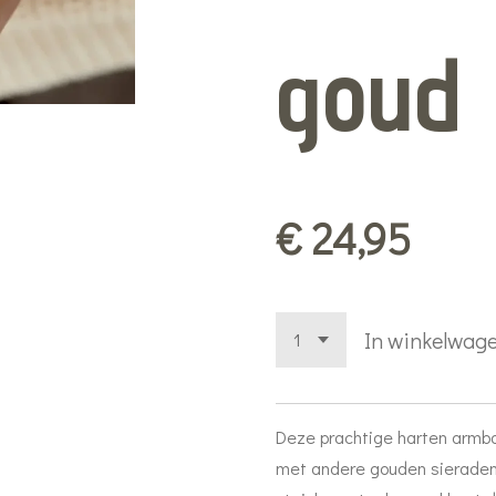
goud
€ 24,95
In winkelwag
Deze prachtige harten armb
met andere gouden sierade