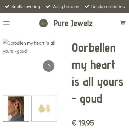
Snelle levering
Veilig betalen
Unieke collecties
Ga
direct
Pure Jewelz
naar
de
hoofdinhoud
Oorbellen
my heart
is all yours
- goud
€ 19,95