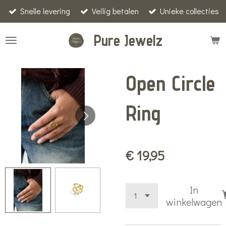
Snelle levering
Veilig betalen
Unieke collecties
Ga
direct
Pure Jewelz
naar
de
hoofdinhoud
Open Circle
Ring
€ 19,95
In
winkelwagen