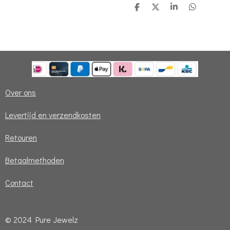
D
D
S
D
e
e
h
e
l
e
a
l
e
l
r
e
n
e
n
Over ons
Levertijd en verzendkosten
Retouren
Betaalmethoden
Contact
© 2024 Pure Jewelz